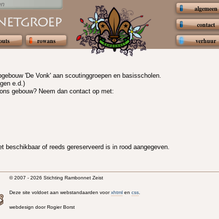
en
algemeen
contact
outs
rowans
verhuur
bgebouw 'De Vonk' aan scoutinggroepen en basisscholen.
gen e.d.)
n ons gebouw? Neem dan contact op met:
iet beschikbaar of reeds gereserveerd is in rood aangegeven.
© 2007 - 2026 Stichting Rambonnet Zeist
Deze site voldoet aan webstandaarden voor
xhtml
en
css
.
webdesign door Rogier Borst