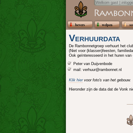
Welkom gast |
inlogg
bevers
welpen
sc
Verhuurdata
De Rambonnetgroep verhuurt het clu
(Niet voor (klassen)feesten, familieda
Ook geïnteresseerd in het huren va
Peter van Duijvenbode
mail: verhuur@rambonnet.nl
Klik hier
voor foto's van het gebouw.
Hieronder zijn de data dat de Vonk n