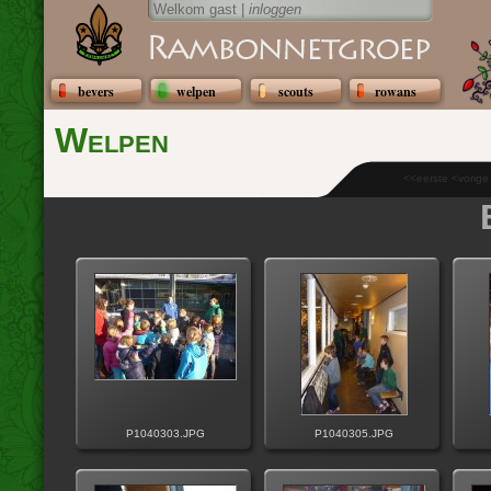
Welkom gast |
inloggen
bevers
welpen
scouts
rowans
Welpen
<<eerste <vorig
P1040303.JPG
P1040305.JPG