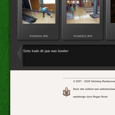
P1040311.JPG
P1040313.JPG
Sints kado dit jaar was bowlen
© 2007 - 2026 Stichting Rambonnet
Deze site voldoet aan webstandaa
webdesign door Rogier Borst