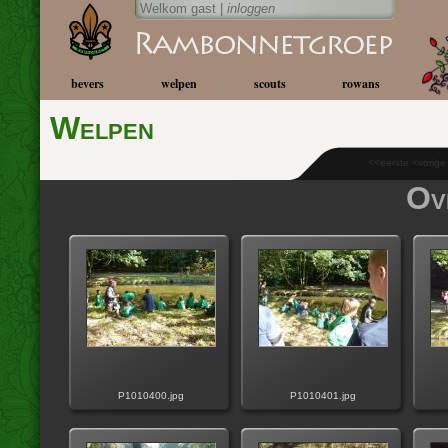
Welkom gast |
inloggen
bevers
welpen
scouts
rowans
Welpen
<<eerste <vorig
Ov
P1010400.jpg
P1010401.jpg