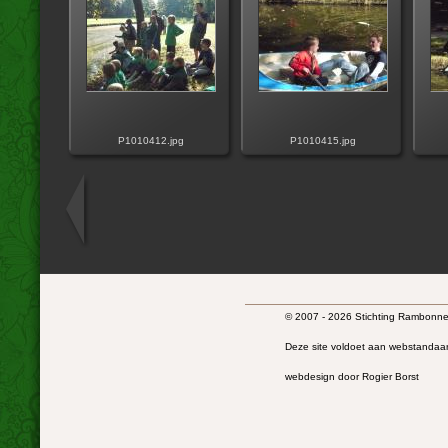
P1010412.jpg
P1010415.jpg
© 2007 - 2026 Stichting Rambonnet
Deze site voldoet aan webstandaa
webdesign door Rogier Borst