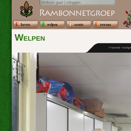
Welkom gast |
inloggen
bevers
welpen
scouts
rowans
Welpen
<<eerste
<vorig