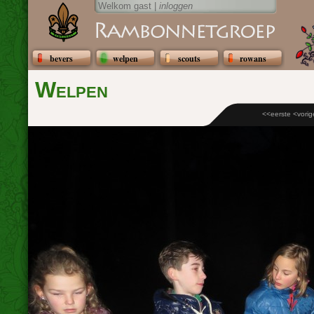
Welkom gast |
inloggen
bevers
welpen
scouts
rowans
Welpen
<<eerste
<vorig