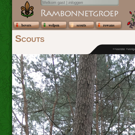
Welkom gast |
inloggen
bevers
welpen
scouts
rowans
Scouts
<<eerste
<vorig